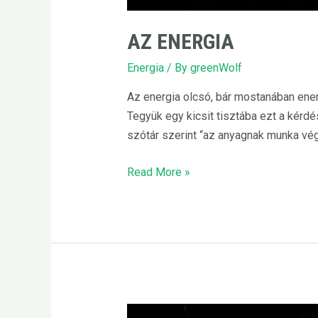
AZ ENERGIA
Energia
/ By
greenWolf
Az energia olcsó, bár mostanában ener
Tegyük egy kicsit tisztába ezt a kérd
szótár szerint “az anyagnak munka vé
Az
Read More »
Energia