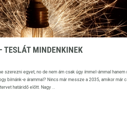
– TESLÁT MINDENKINEK
éne szerezni egyet, no de nem ám csak úgy ímmel-ámmal hanem 
 hogy bírnánk-e árammal? Nincs már messze a 2035, amikor már c
tervet határidő előtt. Nagy …