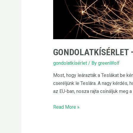
GONDOLATKÍSÉRLET 
gondolatkísérlet
/ By
greenWolf
Most, hogy leárazták a Teslákat be k
cseréljünk le Teslára. A nagy kérdés,
az EU-ban, nosza rajta csináljuk meg a 
Gondolatkísérlet
Read More »
–
Teslát
mindenkinek