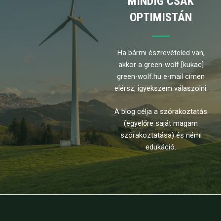
MINDIG CSAK
OPTIMISTÁN
Ha bármi észrevételed van,
akkor a green-wolf [kukac]
green-wolf.hu e-mail címen
elérsz, igyekszem válaszolni.
A blog célja a szórakoztatás
(egyelőre saját magam
szórakoztatása) és némi
edukáció.