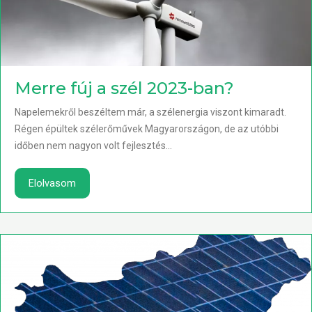
Merre fúj a szél 2023-ban?
Napelemekről beszéltem már, a szélenergia viszont kimaradt.
Régen épültek szélerőművek Magyarországon, de az utóbbi
időben nem nagyon volt fejlesztés...
Elolvasom