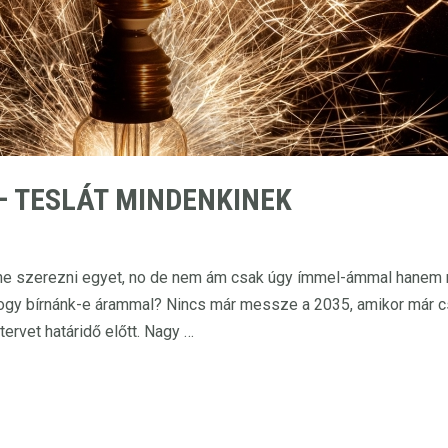
– TESLÁT MINDENKINEK
éne szerezni egyet, no de nem ám csak úgy ímmel-ámmal hanem 
 hogy bírnánk-e árammal? Nincs már messze a 2035, amikor már c
tervet határidő előtt. Nagy …