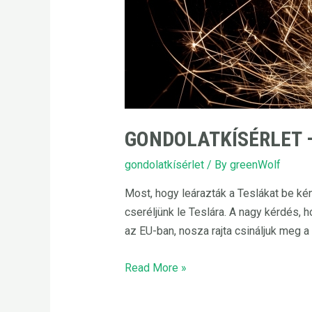
GONDOLATKÍSÉRLET 
gondolatkísérlet
/ By
greenWolf
Most, hogy leárazták a Teslákat be k
cseréljünk le Teslára. A nagy kérdés,
az EU-ban, nosza rajta csináljuk meg a 
Gondolatkísérlet
Read More »
–
Teslát